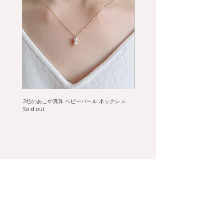
宝石：スモーキークォーツ
サイズ：縦約20mm×横約10.5mm
チェーン：カットアズキ 50cm
スライドアジャスター付
※ご注文後、オーダーで制作いたします。
※天然石を使用しているため、色やサイズに
個体差がございます。予めご了承ください。
※ギフトラッピングはこちら→
詳細ページ
2粒のあこや真珠 ベビーパール ネックレス
タヒチ黒蝶真珠のフックピアス
Sold out
Sold out
help
collecti
on