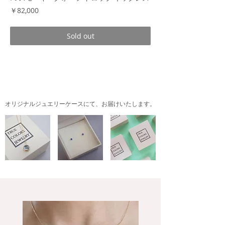
価
￥82,000
格
Sold out
商品情報
スモーキークォーツのシックな色合い、透き
通るような透明感と艶感が美しい、ドロップ
オリジナルジュエリーケースにて、
お届けいたします。
ネックレス。
石のサイズに合わせてお作りしたプラチナの
キャップは、上質な輝きと柔らかなフォルム
で、すっきりと上品な印象です。
チェーンは少し長めの50cm。スライドアジ
ャスターで長さの微調整ができますので、幅
広い装いに合わせてお楽しみください。
素材：キャップ Pt900
チェーン Pt850