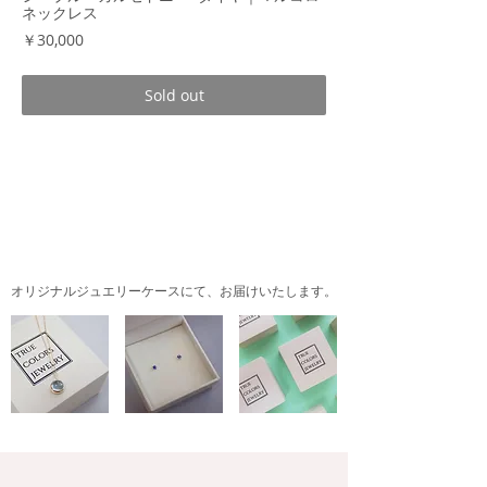
ネックレス
価
￥30,000
格
Sold out
商品説明
シーブルーカルセドニーの鮮やかな色合い
は、まさにサンゴ礁の広がる海の青そのも
オリジナルジュエリーケースにて、
お届けいたします。
の！ぱっと目を引く鮮やかさです。
シンプルな装いやワントーンのお洋服などに
合わせて、鮮やかなブルーを際立たせるのも
素敵ですね！
素材：K10
宝石：着色ブルーカルセドニー 6mm