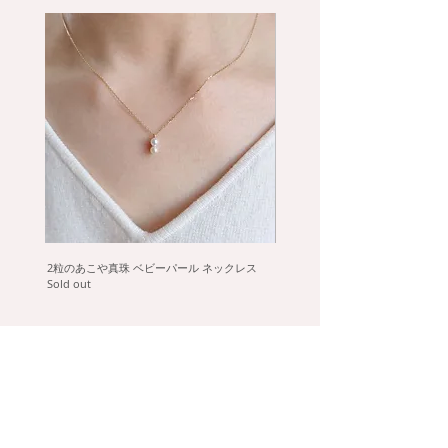
ダイヤモンド 0.04ct
サイズ：12mm×7.5mm
チェーン：カットアズキ 40cm
※手作りの為、表記サイズより多少前後する
ことがございます。
※天然石の為、色合い、内包物等、個体差が
ございます。
2粒のあこや真珠 ベビーパール ネックレス
タヒチ黒蝶真珠のフックピアス
Sold out
Sold out
help
collecti
on