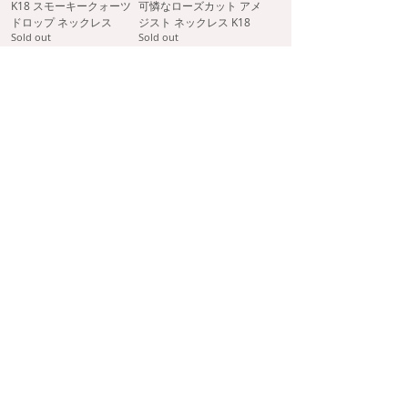
K18 スモーキークォーツ
可憐なローズカット アメ
ドロップ ネックレス
ジスト ネックレス K18
Sold out
Sold out
『青い海とお魚さん』マ
K18 テクスチャー ラウン
ルコロ ネックレス
ド ネックレス 50cm
Sold out
Sold out
もっと見る
help
collecti
on
よくあるご質問
ホーム