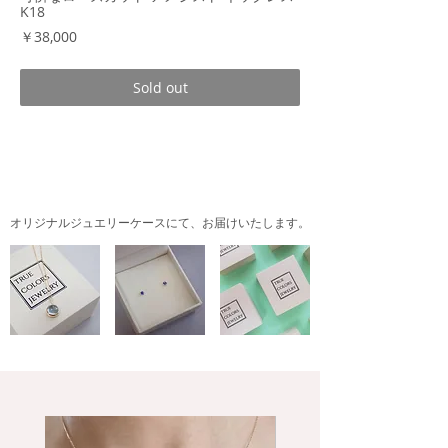
K18
価
￥38,000
格
Sold out
商品情報
春に咲く、可憐な小花をイメージして制作し
た新作ネックレス。
オリジナルジュエリーケースにて、
お届けいたします。
アメジストは、透き通った明るいパステル調
の色合いを選びました。
カットはローズカットと呼ばれる、三角形を
組み合わせたドーム状のカット。裏面が平面
で独特の透け感があります。
ペンダントトップは、直付けのデザインで、
胸元で丸みのある優しいシルエットを描くの
が魅力的です。