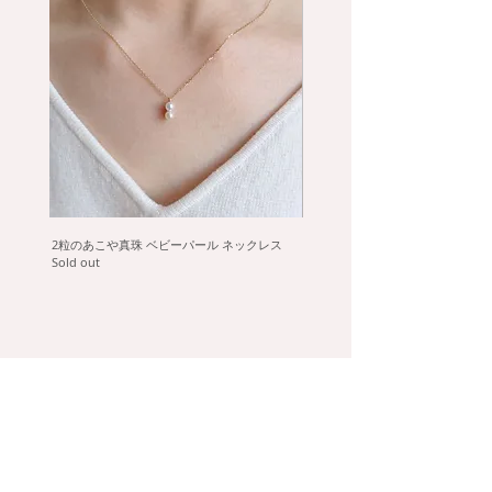
さりげなく輝く、小振りで上品なネックレス
です。
素材：K18
宝石：アメジスト約4mm
サイズ：約5.4mm
チェーン：カットアズキ 40cm（37cmに調
整可）
2粒のあこや真珠 ベビーパール ネックレス
タヒチ黒蝶真珠のフックピアス
Sold out
Sold out
※ご注文後、オーダーで制作いたします。
※発送までに3～4週間お時間をいただきま
す。
※天然石の為、色合い、内包物等、個体差が
ございます。
※ギフトラッピングはこちら→
詳細ページ
help
collecti
on