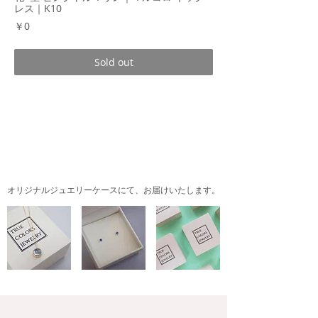
レス｜K10
価
￥0
格
Sold out
商品説明
ドーム状のぷっくりとしたカボションの宝石
が美しいネックレス。
オリジナルジュエリーケースにて、
お届けいたします。
8mmサイズのピンクトルマリンはキャンデ
ィーのようなジューシーな色合い。天然石特
有のインクルージョン（内包物）を含みます
が、照りが良く、透明度の高いものです。
石を囲むフクリン部分は、正面から見るとふ
っくらとしたフラワーデザイン。サイドから
見ても、花弁のふくらみが分かるような立体