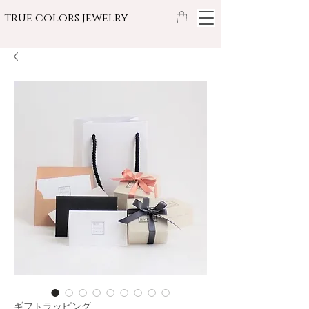
true colors jewelry
ギフトラッピング