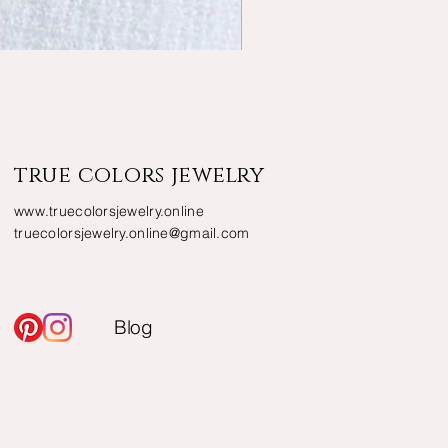
タヒチ黒蝶真珠のフックピアス
Sold out
true
colors
jewelry
www.truecolorsjewelry.online
truecolorsjewelry.online@gmail.com
​Blog