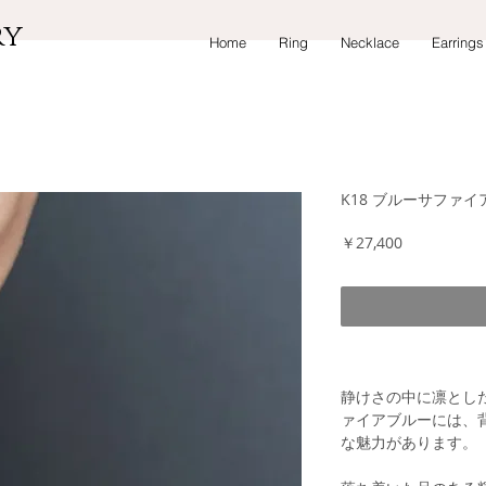
lry
Home
Ring
Necklace
Earrings
K18 ブルーサファイ
価
￥27,400
格
商品情報
静けさの中に凛とし
ァイアブルーには、
な魅力があります。