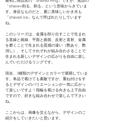
最初に商品名の「Shaved Ring」ですが、英語の
「shave=削る、剃る」という意味からきていま
す。身近なものだと、夏に美味しいかき氷も
「shaved ice」なんて呼ばれたりしています
ね。
このシリーズは、金属を削り出すことで生まれ
る直線と曲線、平面と曲面、反射と直射、金属
を磨くことで生まれる質感の違い（艶あり、艶
消し）、そしてそれぞれが組み合わさることで
生まれる新しいデザインの広がりを自由に楽し
んでいただけるリングです。
現在、3種類のデザインとカラーで展開していま
す。単品で着けても素敵ですが、重ね付けをす
るとデザインのバリエーションが一気に広がっ
て楽しいですよ！指輪を着ける向きも上下自由
ですので、好きな組み合わせで楽しんで下さい
ね。
ここからは、画像を交えながら、デザインのご
紹介をしていきたいと思います。