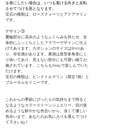
を表にしたい場合は、いつも着ける向きと反転
させてつける形となります。
宝石の種類は、ローズクォーツとアクアマリン
です。
デザイン③
覆輪部分に花弁のようなふくらみを持たせ、全
体的にふっくらとしたフラワーデザインに仕上
げてあります。カボションのサイズは8mmあ
り、存在感があります。裏側は星型多角形にく
り抜いてあり、見えない部分にも可愛い細工が
施されています。こちらも2wayで楽しんでいた
だけます。
宝石の種類は、ピンクトルマリン（限定1個）と
ブルーカルセドニーです。
これからの季節にぴったりの気持ちまで明るく
なるようなカラーストーンジュエリー。目の覚
めるような鮮やかな色合いから、淡くて優しい
色合いまで、あなたのお気に入りを選んでつけ
て下さいね！