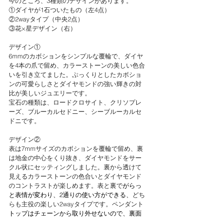
今のところ、3種類のデザインがあります。
①ダイヤが1石ついたもの（左4点）
②2wayタイプ（中央2点）
③花×星デザイン（右）
デザイン①
6mmのカボションをシンプルな覆輪で、ダイヤ
を4本の爪で留め、カラーストーンの美しい色合
いを引き立てました。ぷっくりとしたカボショ
ンの可愛らしさとダイヤモンドの強い輝きの対
比が美しいジュエリーです。
宝石の種類は、ロードクロサイト、クリソプレ
ーズ、ブルーカルセドニー、シーブルーカルセ
ドニです。
デザイン②
表は7mmサイズのカボションを覆輪で留め、裏
は地金の中心をくり抜き、ダイヤモンドをサー
クル状にセッティングしました。裏から透けて
見えるカラーストーンの色合いとダイヤモンド
のコントラストが楽しめます。表と裏で
がらっ
と表情が変わり、2通りの使い方ができる、
どち
らも主役の楽しい2wayタイプです。ペンダント
トップはチェーンから取り外せないので、裏面