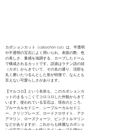
カボションカット（cabochon cut）は、半透明
や不透明の宝石によく用いられ、表面の艶、色
の美しさ、量感を強調する、カーブしたドーム
で構成されるカットです。語源はラテン語の頭
（カボ）からきていて、その名の通り、頂部を
丸く磨いたつるんとした形が特徴で、なんとも
言えない可愛らしさがあります。
【マルコロ】という名前も、このカボションカ
ットのまるっこくてコロコロした外観からきて
います。使われている宝石は、現在のところ、
ブルーカルセドニー、シーブルーカルセドニ
ー、クリソプレーズ、ロードクロサイト、アク
アマリン、ローズクォーツ、ピンクトルマリン
などがありますが、これからも綺麗なカボショ
ンの宝石に出会った時にラインナップを増やし