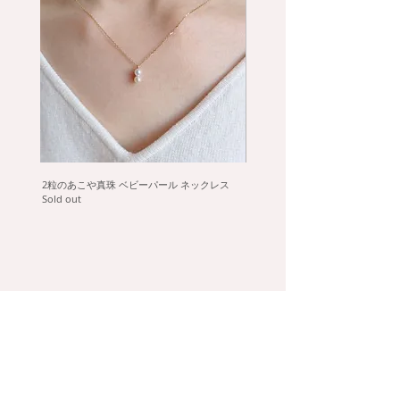
【素材】K18
【宝石】南洋真珠 黒蝶 9-9.5mm
【サイズ】縦 約17mm
【ポスト】直径0.7mm
※真珠は天然石の為、エクボ等がございま
2粒のあこや真珠 ベビーパール ネックレス
タヒチ黒蝶真珠のフックピアス
す。
Sold out
Sold out
※お使いのモニター設定、お部屋の照明等に
より画面上と実物では色が異なって見える場
合があります。ご不明な点がありましたら、
お問い合わせください。
help
collecti
on