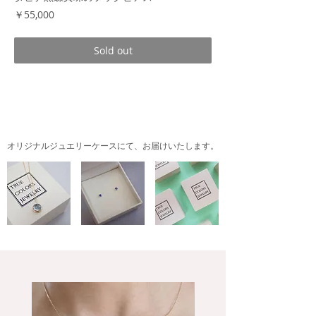
価
￥55,000
格
Sold out
商品情報
タヒチパールのフックピアスは、上品であり
ながらモダンな表情もあり、ふだん使いにも
オリジナルジュエリーケースにて、
お届けいたします。
お勧めです。
大きすぎず小さすぎずの最適なサイズ感と、
深みのあるグリーンに少し赤味の入ったピー
コックカラーは、シックでありながら大人の
華やかさを感じさせます。
天然のものですのでエクボはございますが、
装着時になるべく正面から目立ちにくいよう
にお作りしました。カジュアルからお出掛け
まで、さまざまなシーンで楽しんでくださ
い。